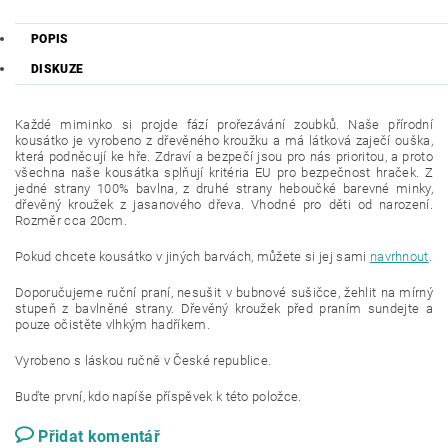
POPIS
DISKUZE
Každé miminko si projde fází prořezávání zoubků. Naše přírodní
kousátko je vyrobeno z dřevěného kroužku a má látková zaječí ouška,
která podněcují ke hře. Zdraví a bezpečí jsou pro nás prioritou, a proto
všechna naše kousátka splňují kritéria EU pro bezpečnost hraček. Z
jedné strany 100% bavlna, z druhé strany heboučké barevné minky,
dřevěný kroužek z jasanového dřeva. Vhodné pro děti od narození.
Rozměr cca 20cm.
Pokud chcete kousátko v jiných barvách, můžete si jej sami
navrhnout
.
Doporučujeme ruční praní, nesušit v bubnové sušičce, žehlit na mírný
stupeň z bavlněné strany. Dřevěný kroužek před praním sundejte a
pouze očistěte vlhkým hadříkem.
Vyrobeno s láskou ručně v České republice.
Buďte první, kdo napíše příspěvek k této položce.
Přidat komentář