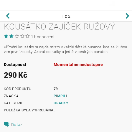
1
z 2
KOUSÁTKO ZAJÍČEK RŮŽOVÝ
1 hodnocení
Přírodní kousátko si najde místo v každé dětské pusince, kde se klubou
ven první zoubky. Akorát do ručky a ještě v pestrých barvách.
Dostupnost
Momentálně nedostupné
290 Kč
KÓD PRODUKTU
79
ZNAČKA
PIMPILI
KATEGORIE
HRAČKY
POLOŽKA BYLA VYPRODÁNA...
Dotaz