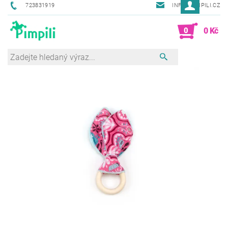
723831919
INFO@PIMPILI.CZ
0
0 Kč