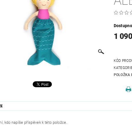
AL
Dostupno
1 090
KÓD PROD
KATEGORI
POLOŽKA 
ZE
í, kdo napíše příspěvek k této položce.