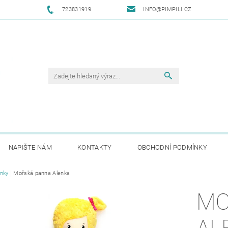
723831919
INFO@PIMPILI.CZ
NAPIŠTE NÁM
KONTAKTY
OBCHODNÍ PODMÍNKY
nky
Mořská panna Alenka
MO