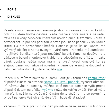
POPIS
DISKUZE
Veselá a vždy usměvavá panenka je vhodnou kamarádkou pro každou
holčičku, která hodně cestuje. Ráda poznává nová místa a nejraději
tráví čas u vody nebo ochutnáváním nových příchutí zmrzliny. Zdraví a
bezpečí dětí je pro nás prioritou, a proto jsou naše panenky v souladu s
kritérii EU pro bezpečnost hraček. Panenka je veliká asi 45cm, má
vyšívaný obličej s namalovanými tvářičkami. Panenka má sundavací
motýlkové šatičky, které jsou součástí balení. Panenku dodáváme v
dárkovém balení v kartonové krabici a s adopčním certifikátem. Jako
dárek dostane každá nová maminka vystřihovací omalovánku se
stejnou panenkou, jakou si objedná. K panence je možné doobjednat
další nezbytné doplňky, které najdete
zde
.
Panenku si můžete navrhnout i sami. Použijte k tomu náš
konfigurátor
případně zkuste na stránce
Namaluj si svou panenku
vybarvit obrázek.
Při návrhu vlastní panenky můžete také nechat panence vyšít jméno
případně datum na bříško.
Výšivku
vložte do košíku zvlášť. Pokud máte
jiné přání, než je na výběr, určitě nám dejte vědět a my se pokusíme
vyrobit panenku Vašich snů, která Vám bude dělat radost.
Panenku můžete prát v ruce bez použití aviváže, nesušit v bubnové