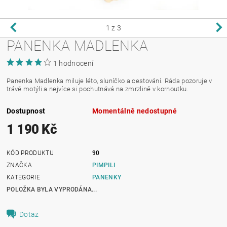
1
z 3
PANENKA MADLENKA
1 hodnocení
Panenka Madlenka miluje léto, sluníčko a cestování. Ráda pozoruje v
trávě motýli a nejvíce si pochutnává na zmrzlině v kornoutku.
Dostupnost
Momentálně nedostupné
1 190 Kč
KÓD PRODUKTU
90
ZNAČKA
PIMPILI
KATEGORIE
PANENKY
POLOŽKA BYLA VYPRODÁNA...
Dotaz