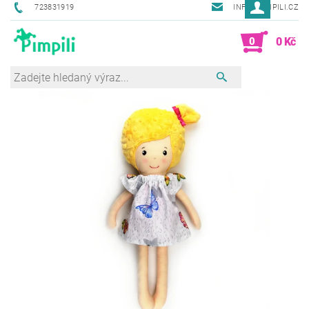
723831919
INFO@PIMPILI.CZ
0
0 Kč