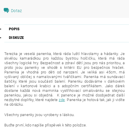
Dotaz
POPIS
DISKUZE
Terezka je veselá panenka, která ráda luští hlavolamy a hádanky. Je
skvělou kamarádkou pro každou bystrou holčičku, která má ráda
všechny logické hry. Bezpečnost a zdraví dětí jsou pro nás prioritou, a
proto jsou panenky ve shodě s kritérii EU pro bezpečnos hraček.
Panenka je vhodná pro děti od narození. Je veliká asi 45cm, má
vyšívaný obličej s namalovanými tvářičkami. Panenka má sundavací
šatičky, které jsou součástí balení. Panenku dodáváme v dárkovém
balení v kartonové krabici a s adopčním certifikátem. Jako dárek
dostane každá nová maminka vystřihovací omalovánku se stejnou
panenkou, jakou si objedná. K panence je možné doobjednat další
nezbytné doplňky, které najdete
zde
. Panenka je hotová tak, jak ji vidíte
na obrázku.
Všechny panenky jsou vyrobeny s láskou.
Buďte první, kdo napíše příspěvek k této položce.