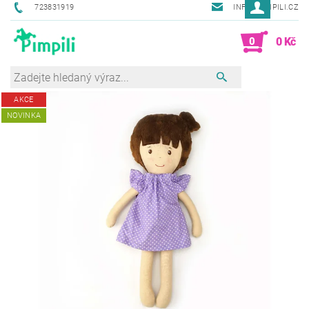
723831919
INFO@PIMPILI.CZ
0
0 Kč
AKCE
NOVINKA