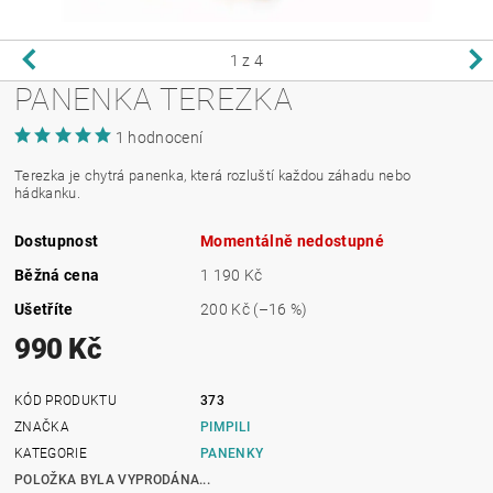
1
z 4
PANENKA TEREZKA
1 hodnocení
Terezka je chytrá panenka, která rozluští každou záhadu nebo
hádkanku.
Dostupnost
Momentálně nedostupné
Běžná cena
1 190 Kč
Ušetříte
200 Kč
(–16 %)
990 Kč
KÓD PRODUKTU
373
ZNAČKA
PIMPILI
KATEGORIE
PANENKY
POLOŽKA BYLA VYPRODÁNA...