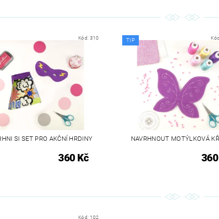
Kód:
310
Kó
TIP
HNI SI SET PRO AKČNÍ HRDINY
NAVRHNOUT MOTÝLKOVÁ KŘ
360 Kč
360
Kód:
102