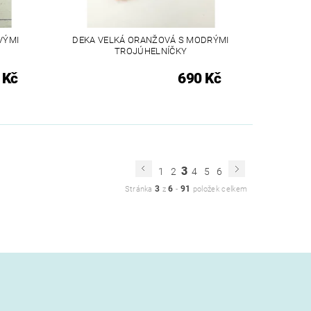
VÝMI
DEKA VELKÁ ORANŽOVÁ S MODRÝMI
TROJÚHELNÍČKY
 Kč
690 Kč
3
1
2
4
5
6
3
6
91
Stránka
z
-
položek celkem